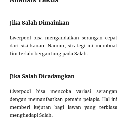
Jika Salah Dimainkan
Liverpool bisa mengandalkan serangan cepat
dari sisi kanan. Namun, strategi ini membuat
tim terlalu bergantung pada Salah.
Jika Salah Dicadangkan
Liverpool bisa mencoba variasi serangan
dengan memanfaatkan pemain pelapis. Hal ini
memberi kejutan bagi lawan yang terbiasa
menghadapi Salah.