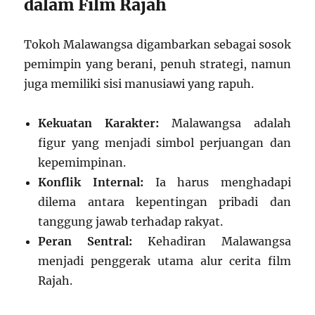
dalam Film Rajah
Tokoh Malawangsa digambarkan sebagai sosok
pemimpin yang berani, penuh strategi, namun
juga memiliki sisi manusiawi yang rapuh.
Kekuatan Karakter:
Malawangsa adalah
figur yang menjadi simbol perjuangan dan
kepemimpinan.
Konflik Internal:
Ia harus menghadapi
dilema antara kepentingan pribadi dan
tanggung jawab terhadap rakyat.
Peran Sentral:
Kehadiran Malawangsa
menjadi penggerak utama alur cerita film
Rajah.