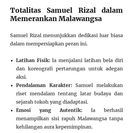
Totalitas Samuel Rizal dalam
Memerankan Malawangsa
Samuel Rizal menunjukkan dedikasi luar biasa
dalam mempersiapkan peran ini.
Latihan Fisik:
Ia menjalani latihan bela diri
dan koreografi pertarungan untuk adegan
aksi.
Pendalaman Karakter:
Samuel melakukan
riset mendalam tentang latar budaya dan
sejarah tokoh yang diadaptasi.
Emosi yang Autentik:
Ia berhasil
menampilkan sisi rapuh Malawangsa tanpa
kehilangan aura kepemimpinan.