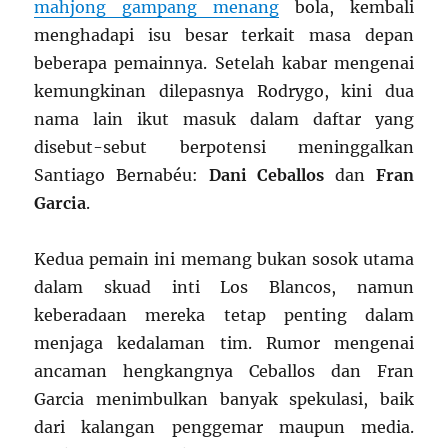
mahjong gampang menang
bola, kembali
menghadapi isu besar terkait masa depan
beberapa pemainnya. Setelah kabar mengenai
kemungkinan dilepasnya Rodrygo, kini dua
nama lain ikut masuk dalam daftar yang
disebut-sebut berpotensi meninggalkan
Santiago Bernabéu:
Dani Ceballos
dan
Fran
Garcia
.
Kedua pemain ini memang bukan sosok utama
dalam skuad inti Los Blancos, namun
keberadaan mereka tetap penting dalam
menjaga kedalaman tim. Rumor mengenai
ancaman hengkangnya Ceballos dan Fran
Garcia menimbulkan banyak spekulasi, baik
dari kalangan penggemar maupun media.