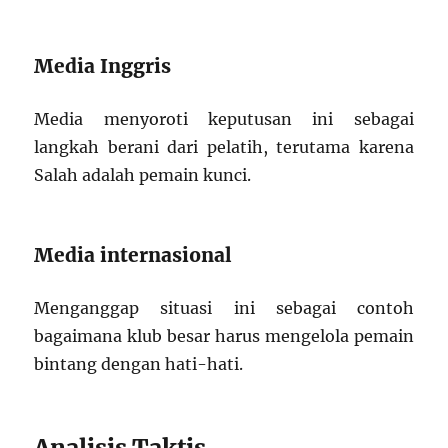
Media Inggris
Media menyoroti keputusan ini sebagai
langkah berani dari pelatih, terutama karena
Salah adalah pemain kunci.
Media internasional
Menganggap situasi ini sebagai contoh
bagaimana klub besar harus mengelola pemain
bintang dengan hati-hati.
Analisis Taktis