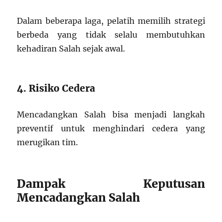
Dalam beberapa laga, pelatih memilih strategi
berbeda yang tidak selalu membutuhkan
kehadiran Salah sejak awal.
4. Risiko Cedera
Mencadangkan Salah bisa menjadi langkah
preventif untuk menghindari cedera yang
merugikan tim.
Dampak Keputusan
Mencadangkan Salah