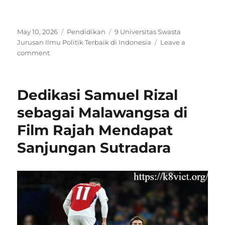
Posted
Categories
Tags
May 10, 2026
Pendidikan
9 Universitas Swasta
on
Jurusan Ilmu Politik Terbaik di Indonesia
Leave a
on
comment
9
Universitas
Swasta
Dedikasi Samuel Rizal
Jurusan
Ilmu
sebagai Malawangsa di
Politik
Film Rajah Mendapat
Terbaik
di
Sanjungan Sutradara
Indonesia