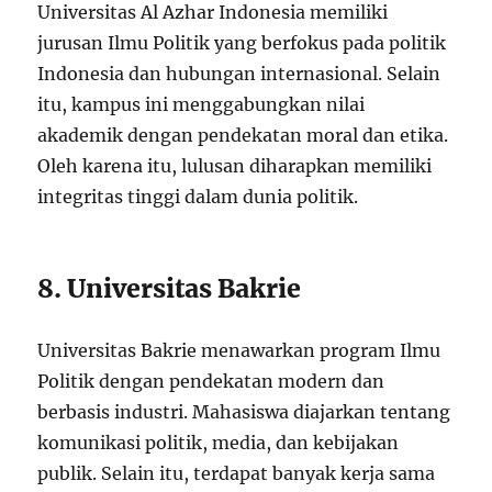
Universitas Al Azhar Indonesia memiliki
jurusan Ilmu Politik yang berfokus pada politik
Indonesia dan hubungan internasional. Selain
itu, kampus ini menggabungkan nilai
akademik dengan pendekatan moral dan etika.
Oleh karena itu, lulusan diharapkan memiliki
integritas tinggi dalam dunia politik.
8. Universitas Bakrie
Universitas Bakrie menawarkan program Ilmu
Politik dengan pendekatan modern dan
berbasis industri. Mahasiswa diajarkan tentang
komunikasi politik, media, dan kebijakan
publik. Selain itu, terdapat banyak kerja sama